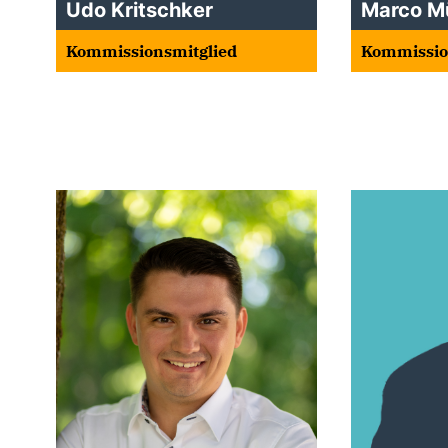
Udo Kritschker
Marco Mü
Kommissionsmitglied
Kommissio