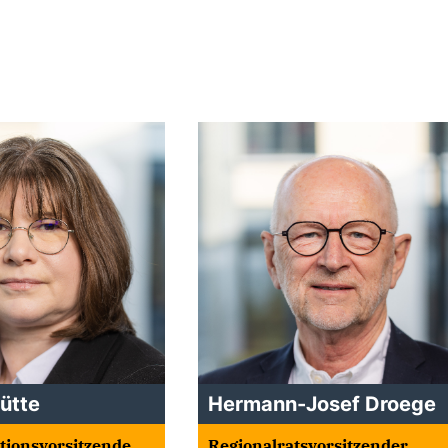
Jütte
Hermann-Josef Droege
ktionsvorsitzende
Regionalratsvorsitzender