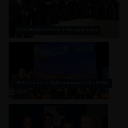
CDU Südwestfalen im Europamodus
Peter Liese ist Spitzenkandidat der NRW-
CDU