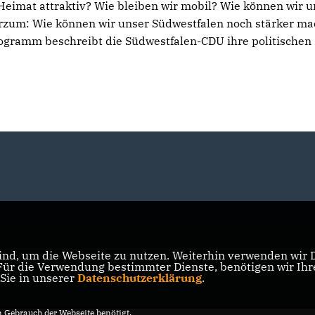
e Heimat attraktiv? Wie bleiben wir mobil? Wie können wir
Kurzum: Wie können wir unser Südwestfalen noch stärker m
gramm beschreibt die Südwestfalen-CDU ihre politischen 
nd, um die Webseite zu nutzen. Weiterhin verwenden wir Di
r die Verwendung bestimmter Dienste, benötigen wir Ihre 
 Sie in unserer
Datenschutzerklärung
.
Gebrauch der Webseite benötigt.