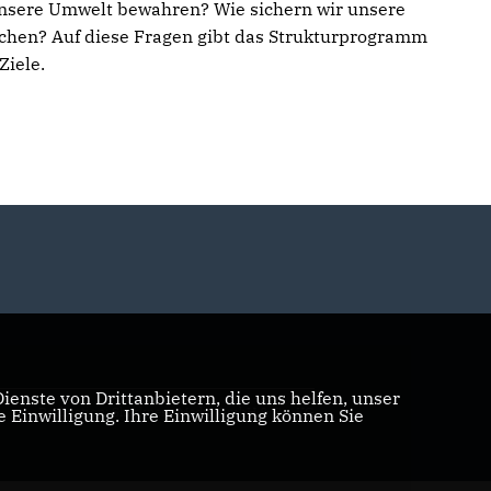
 unsere Umwelt bewahren? Wie sichern wir unsere
achen? Auf diese Fragen gibt das Strukturprogramm
Ziele.
enste von Drittanbietern, die uns helfen, unser
Realisation: Sharkness Media GmbH & Co. KG
Einwilligung. Ihre Einwilligung können Sie