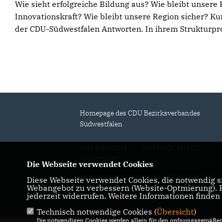
Südwestfalen-CDU stellt
Wie sieht erfolgreiche Bildung aus? Wie bleibt unser
Innovationskraft? Wie bleibt unsere Region sicher? 
ihre politischen Ziele für die
der CDU-Südwestfalen Antworten. In ihrem Strukturpro
Heimat vor
Homepage des CDU Bezirksverbandes
Südwestfalen
IMPRESSUM
DATENSCHUTZ
KONTAKT
Die Webseite verwendet Cookies
Diese Webseite verwendet Cookies, die notwendig si
© 2026 CDU Bezirksverband Südwestfalen
Webangebot zu verbessern (Website-Optmierung). Fü
jederzeit widerrufen. Weitere Informationen finden
Alle Rechte vorbehalten.
Technisch notwendige Cookies (
Übersicht
)
Die notwendigen Cookies werden allein für den ordnungsgemäßen 