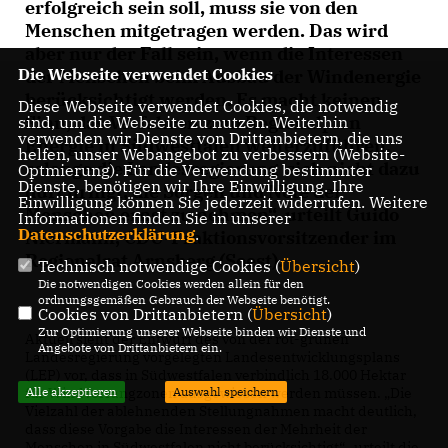
erfolgreich sein soll, muss sie von den
Menschen mitgetragen werden. Das wird
aber nur der Fall sein, wenn die Interessen
Die Webseite verwendet Cookies
der Menschen beim Ausbau der Windenergie
berücksichtigt werden. Es macht keinen
Diese Webseite verwendet Cookies, die notwendig
Sinn, das Verfahren zum Regionalplan
sind, um die Webseite zu nutzen. Weiterhin
verwenden wir Dienste von Drittanbietern, die uns
Energie in Südwestfalen weiterzuführen,
helfen, unser Webangebot zu verbessern (Website-
solange die Landesregierung sich nicht dazu
Optmierung). Für die Verwendung bestimmter
Dienste, benötigen wir Ihre Einwilligung. Ihre
durchringt, die Sorgen und Nöte der
Einwilligung können Sie jederzeit widerrufen. Weitere
Menschen ernst zu nehmen“, urteilt Guido
Informationen finden Sie in unserer
Datenschutzerklärung
.
Niermann, CDU-Fraktionsvorsitzender im
Regionalrat Arnsberg (Soest).
Technisch notwendige Cookies (
Übersicht
)
Die notwendigen Cookies werden allein für den
ordnungsgemäßen Gebrauch der Webseite benötigt.
Cookies von Drittanbietern (
Übersicht
)
Zur Optimierung unserer Webseite binden wir Dienste und
Aktuell sieht der Entwurf des von der rot-grünen
Angebote von Drittanbietern ein.
Landesregierung vorgelegten Landesentwicklungsplans
(LEP) vor, dass in Südwestfalen verbindlich 18.000 Hektar
für Windvorrangzonen ausgewiesen werden müssen. „Die
Alle akzeptieren
Auswahl speichern
Vielzahl der ablehnenden Stellungnahmen macht deutlich,
dass diese Vorgabe die Interessen der Mehrheit der
Menschen in Südwestfalen nicht berücksichtigt“, urteilt die