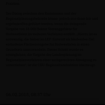
Fraktion.
Der Dialog zwischen den Kommunen und der
Regionalplanungsbehörde könne jedoch nur dann fair und
ergebnisoffen geführt werden, wenn die zwingende
Vorgabe von 18.000 Hektar Vorranggebiete für
Südwestfalen im weiteren Verfahren entfällt. „Hierzu ist es
notwendig, die bisher im LEP-Entwurf als bindendes Ziel
enthaltene Flächenvorgabe für Südwestfalen in einen
Grundsatz umzuwandeln. Dieser Schritt würde es
ermöglichen, die Vorgabe der Landesplanung im
Regionalplanverfahren einer sachgerechten Abwägung zu
unterziehen“, ist die CDU-Regionalratsfraktion überzeugt.
06.02.2015, 08:37 Uhr