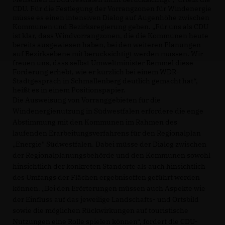
CDU. Für die Festlegung der Vorrangzonen für Windenergie
müsse es einen intensiven Dialog auf Augenhöhe zwischen
Kommunen und Bezirksregierung geben. „Für uns als CDU
ist klar, dass Windvorrangzonen, die die Kommunen heute
bereits ausgewiesen haben, bei den weiteren Planungen
auf Bezirksebene mit berücksichtigt werden müssen. Wir
freuen uns, dass selbst Umweltminister Remmel diese
Forderung erhebt, wie er kürzlich bei einem WDR-
Stadtgespräch in Schmallenberg deutlich gemacht hat“,
heißt es in einem Positionspapier.
Die Ausweisung von Vorranggebieten für die
Windenergienutzung in Südwestfalen erfordere die enge
Abstimmung mit den Kommunen im Rahmen des
laufenden Erarbeitungsverfahrens für den Regionalplan
Energie" Südwestfalen. Dabei müsse der Dialog zwischen
der Regionalplanungsbehörde und den Kommunen sowohl
hinsichtlich der konkreten Standorte als auch hinsichtlich
des Umfangs der Flächen ergebnisoffen geführt werden
können. „Bei den Erörterungen müssen auch Aspekte wie
der Einfluss auf das jeweilige Landschafts- und Ortsbild
sowie die möglichen Rückwirkungen auf touristische
Nutzungen eine Rolle spielen können“, fordert die CDU-