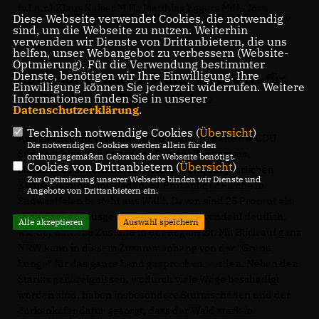
(v.l.n.r.) Klaus Kaiser MdL, Matthias Eggers MdL, Jörn
Diese Webseite verwendet Cookies, die notwendig
Hevendehl, Thorsten Schick MdL und Landrat Marco Voge
sind, um die Webseite zu nutzen. Weiterhin
verwenden wir Dienste von Drittanbietern, die uns
helfen, unser Webangebot zu verbessern (Website-
Optmierung). Für die Verwendung bestimmter
Dienste, benötigen wir Ihre Einwilligung. Ihre
CDU Südwestfalen möchte Perspektive für
Einwilligung können Sie jederzeit widerrufen. Weitere
den Wald in der Region stärken
Informationen finden Sie in unserer
Datenschutzerklärung
.
Technisch notwendige Cookies (
Übersicht
)
Aus gleich ganz verschiedenen Gründen hatte die CDU
Die notwendigen Cookies werden allein für den
Südwestfalen den Leiter des Regionalforstamtes
ordnungsgemäßen Gebrauch der Webseite benötigt.
Cookies von Drittanbietern (
Übersicht
)
Märkisches Sauerland, Jörn Hevendehl, zur jährlichen
Zur Optimierung unserer Webseite binden wir Dienste und
Klausurtagung eingeladen. 51 Prozent der Fläche in
Angebote von Drittanbietern ein.
Südwestfalen besteht aus Wald. Davon sind 25 Prozent als
"Kahlflächen" ausgewiesen, machte Hevendehl deutlich,
Alle akzeptieren
Auswahl speichern
wie der aktuelle Zustand in der Region ist. Mit Blick auf ganz
NRW kann in diesem Zusammenhang von der "Grüne
Lunge" für das ganze Land gesprochen werden. Neben den
Starkregenereignissen, wodurch viele Wege beschädigt
worden sind, haben insbesondere Sturmschäden und der
Borkenkäfer dafür gesorgt, dass der Wald stark in