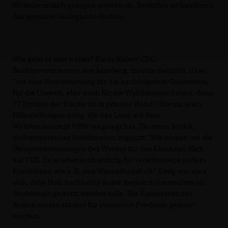
Mitleidenschaft gezogen worden ist. Betroffen ist hierdurch
das gesamte ökologische System.
Wie geht es nun weiter? Klaus Kaiser, CDU-
Bezirksvorsitzender aus Arnsberg, machte deutlich, dass
"wir eine Verantwortung für die nachfolgende Generation,
für die Umwelt, aber auch für die Waldbesitzer haben, denn
77 Prozent der Fläche ist in privater Hand." Hierzu seien
Hilfestellungen nötig, die das Land mit dem
Waldbaukonzept NRW vorgelegt hat. Thorsten Schick,
stellvertretender Vorsitzender, ergänzt: "Wir wissen um die
Ökosystemleistungen des Waldes für das Klima mit Blick
auf CO2. Es ist aber auch wichtig für verschiedene andere
Funktionen wie z. B. den Wasserhaushalt." Einig war man
sich, dass Holz nachhaltig in der Region insbesondere im
Baubereich genutzt werden solle. Die Kompetenz der
Region müsse stärker für innovative Produkte genutzt
werden.