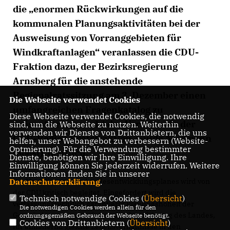
die „enormen Rückwirkungen auf die
kommunalen Planungsaktivitäten bei der
Ausweisung von Vorranggebieten für
Windkraftanlagen“ veranlassen die CDU-
Fraktion dazu, der Bezirksregierung
Arnsberg für die anstehende
Regionalratssitzung am 3. Dezember einen
Die Webseite verwendet Cookies
umfangreichen Fragenkatalog zu
Diese Webseite verwendet Cookies, die notwendig
präsentieren, macht der Vorsitzende der
sind, um die Webseite zu nutzen. Weiterhin
verwenden wir Dienste von Drittanbietern, die uns
CDU-Regionalratsfraktion, Guido Niermann
helfen, unser Webangebot zu verbessern (Website-
Optmierung). Für die Verwendung bestimmter
(Soest), deutlich.
Dienste, benötigen wir Ihre Einwilligung. Ihre
Einwilligung können Sie jederzeit widerrufen. Weitere
Informationen finden Sie in unserer
Datenschutzerklärung
.
Die Novellierung des Landesentwicklungsplanes wird von
der CDU kritisch begleitet. Eingefordert wird die
Technisch notwendige Cookies (
Übersicht
)
verfassungsrechtlich garantierte Planungshoheit der
Die notwendigen Cookies werden allein für den
Gemeinden, erinnert wird an die Verpflichtung des Landes,
ordnungsgemäßen Gebrauch der Webseite benötigt.
Cookies von Drittanbietern (
Übersicht
)
für annähernd gleiche Lebensverhältnisse in den