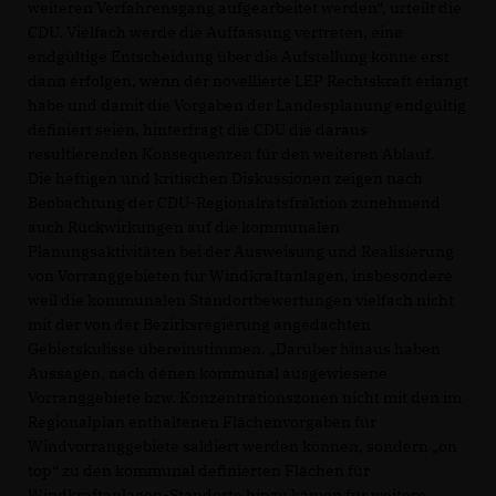
weiteren Verfahrensgang aufgearbeitet werden“, urteilt die
CDU. Vielfach werde die Auffassung vertreten, eine
endgültige Entscheidung über die Aufstellung könne erst
dann erfolgen, wenn der novellierte LEP Rechtskraft erlangt
habe und damit die Vorgaben der Landesplanung endgültig
definiert seien, hinterfragt die CDU die daraus
resultierenden Konsequenzen für den weiteren Ablauf.
Die heftigen und kritischen Diskussionen zeigen nach
Beobachtung der CDU-Regionalratsfraktion zunehmend
auch Rückwirkungen auf die kommunalen
Planungsaktivitäten bei der Ausweisung und Realisierung
von Vorranggebieten für Windkraftanlagen, insbesondere
weil die kommunalen Standortbewertungen vielfach nicht
mit der von der Bezirksregierung angedachten
Gebietskulisse übereinstimmen. „Darüber hinaus haben
Aussagen, nach denen kommunal ausgewiesene
Vorranggebiete bzw. Konzentrationszonen nicht mit den im
Regionalplan enthaltenen Flächenvorgaben für
Windvorranggebiete saldiert werden können, sondern „on
top“ zu den kommunal definierten Flächen für
Windkraftanlagen-Standorte hinzu kämen für weitere