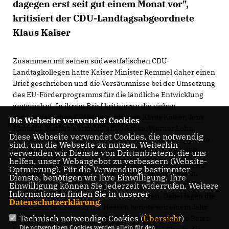
dagegen erst seit gut einem Monat vor",
kritisiert der CDU-Landtagsabgeordnete
Klaus Kaiser
Zusammen mit seinen südwestfälischen CDU-
Landtagkollegen hatte Kaiser Minister Remmel daher einen
Brief geschrieben und die Versäumnisse bei der Umsetzung
des EU-Förderprogramms für die ländliche Entwicklung
angemahnt. In ihrem Brief kritisieren die sieben
südwestfälischen CDU-Abgeordneten Klaus Kaiser, Jens
Die Webseite verwendet Cookies
Kamieth, Mattias Kerkhoff, Theo Kruse, Werner Lohn,
Diese Webseite verwendet Cookies, die notwendig
Thorsten Schick und Eckhard Uhlenberg das schleppende
sind, um die Webseite zu nutzen. Weiterhin
Verfahren zur Erarbeitung der Richtlinien des LEADER-
verwenden wir Dienste von Drittanbietern, die uns
helfen, unser Webangebot zu verbessern (Website-
Programms. Ohne die Richtlinien konnten die Städte und
Optmierung). Für die Verwendung bestimmter
Gemeinde aus Südwestfalen keine Projekte umsetzen.
Dienste, benötigen wir Ihre Einwilligung. Ihre
Erst Anfang März waren die Richtlinien seitens des NRW-
Einwilligung können Sie jederzeit widerrufen. Weitere
Informationen finden Sie in unserer
Umweltministeriums veröffentlicht worden. Dabei lagen die
Datenschutzerklärung
.
Richtlinien in Ländern wie Hessen bereits seit einem Jahr
Technisch notwendige Cookies (
Übersicht
)
vor. Darauf hatte auch der CDU-Europaabgeordnete Peter
Die notwendigen Cookies werden allein für den