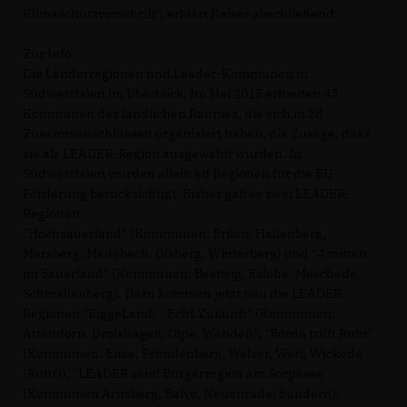
Klimaschutzvorschrift", erklärt Kaiser abschließend.
Zur Info:
Die Länderregionen und Leader-Kommunen in
Südwestfalen im Überblick: Im Mai 2015 erhielten 43
Kommunen des ländlichen Raumes, die sich in 28
Zusammenschlüssen organisiert haben, die Zusage, dass
sie als LEADER-Region ausgewählt wurden. In
Südwestfalen wurden allein elf Regionen für die EU-
Förderung berücksichtigt. Bisher gab es zwei LEADER-
Regionen:
"Hochsauerland" (Kommunen: Brilon, Hallenberg,
Marsberg, Medebach, Olsberg, Winterberg) und "4 mitten
im Sauerland" (Kommunen: Bestwig, Eslohe, Meschede,
Schmallenberg). Dazu kommen jetzt neu die LEADER-
Regionen "BiggeLand, - Echt.Zukunft" (Kommunen:
Attendorn, Drolshagen, Olpe, Wenden); "Börde trifft Ruhr"
(Kommunen: Ense, Fröndenberg, Welver, Werl, Wickede
(Ruhr)); "LEADER sein! Bürgerregion am Sorpesee"
(Kommunen Arnsberg, Balve, Neuenrade, Sundern);