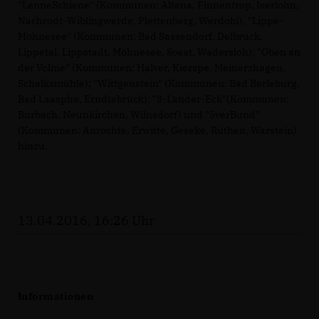
"LenneSchiene" (Kommunen: Altena, Finnentrop, Iserlohn,
Nachrodt-Wiblingwerde, Plettenberg, Werdohl), "Lippe-
Möhnesee" (Kommunen: Bad Sassendorf, Delbrück,
Lippetal, Lippstadt, Möhnesee, Soest, Wadersloh); "Oben an
der Volme" (Kommunen: Halver, Kierspe, Meinerzhagen,
Schalksmühle); "Wittgenstein" (Kommunen: Bad Berleburg,
Bad Laasphe, Erndtebrück): "3-Länder-Eck"(Kommunen:
Burbach, Neunkirchen, Wilnsdorf) und "5verBund"
(Kommunen: Anröchte, Erwitte, Geseke, Rüthen, Warstein)
hinzu.
13.04.2016, 16:26 Uhr
Informationen