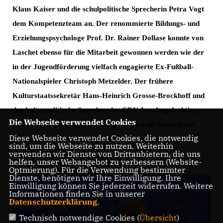
Klaus Kaiser
und die
schulpolitische Sprecherin
Petra Vogt
dem Kompetenzteam an.
Der renommierte Bildungs- und
Erziehungspsychologe
Prof. Dr. Rainer Dollase
konnte von
Laschet ebenso für die Mitarbeit gewonnen werden wie der
in der Jugendförderung vielfach engagierte Ex-Fußball-
Nationalspieler
Christoph Metzelder
.
Der frühere
Kulturstaatssekretär
Hans-Heinrich Grosse-Brockhoff
und
der kulturpolitische Sprecher der CDU-Landtagsfraktion,
Die Webseite verwendet Cookies
Prof. Dr. Dr. Thomas Sternberg
, werden im Bereich der
Diese Webseite verwendet Cookies, die notwendig
Kulturpolitik die Grundlagen für einen guten
sind, um die Webseite zu nutzen. Weiterhin
verwenden wir Dienste von Drittanbietern, die uns
Koalitionsvertrag legen.
helfen, unser Webangebot zu verbessern (Website-
Optmierung). Für die Verwendung bestimmter
Dienste, benötigen wir Ihre Einwilligung. Ihre
Einwilligung können Sie jederzeit widerrufen. Weitere
Informationen finden Sie in unserer
Datenschutzerklärung
.
Technisch notwendige Cookies (
Übersicht
)