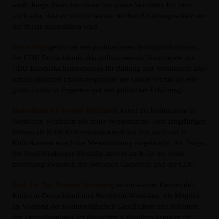
weiß: Junge Menschen brauchen starke Vorbilder. Ich freue
mich sehr, dass er uns mit seinem reichen Erfahrungsschatz aus
der Praxis unterstützen wird.
Petra Vogt
gehört zu den profiliertesten Schulpolitikerinnen
der CDU Deutschlands. Als stellvertretende Vorsitzende des
CDU-Bundesfachausschusses für Bildung und Vorsitzende aller
schulpolitischen Fraktionssprecher der Union vereint sie eine
große fachliche Expertise mit viel politischer Erfahrung.
Hans-Heinrich Grosse-Brockhoff
kennt die Kulturszene in
Nordrhein-Westfalen wie seine Westentasche. Sein langjähriges
Wirken als NRW-Kulturstaatssekretär hat ihm nicht nur in
Kulturkreisen eine hohe Wertschätzung eingebracht. Als Träger
der Josef-Neuberger-Medaille steht er auch für die vitale
Beziehung zwischen der jüdischen Gemeinde und der CDU.
Prof. Dr. Dr. Thomas Sternberg
ist ein wahrer Kenner der
Kultur in Deutschland und Nordrhein-Westfalen. Als Mitglied
im Vorstand der Kulturpolitischen Gesellschaft und Präsident
des Zentralkomitees der deutschen Katholiken kennt er die