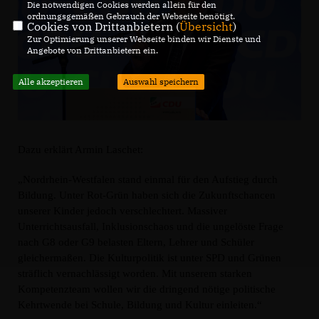
Die notwendigen Cookies werden allein für den
ordnungsgemäßen Gebrauch der Webseite benötigt.
Cookies von Drittanbietern (
Übersicht
)
Zur Optimierung unserer Webseite binden wir Dienste und
Angebote von Drittanbietern ein.
Alle akzeptieren
Auswahl speichern
Dazu erklärt Armin Laschet:
Nordrhein-Westfalen stand einmal für den Aufstieg durch
Bildung. Unter Rot-Grün haben sich die Zukunftschancen
unserer Kinder jedoch verschlechtert. Massiver
Unterrichtsausfall, Inklusionschaos und die ungelöste Frage
nach G8 oder G9 belasten Eltern, Lehrer und Schüler
gleichermaßen. Die Kulturpolitik ist unter SPD und Grünen
sträflich vernachlässigt worden. Mit unserem starken
Kompetenzteam wollen wir die dringend nötige politische
Kehrtwende bei Schule, Bildung und Kultur einleiten.“