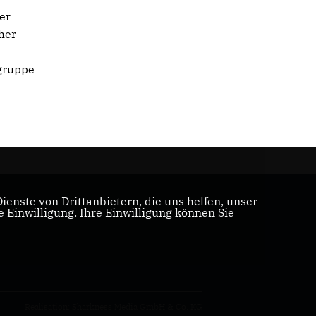
er
her
sgruppe
enste von Drittanbietern, die uns helfen, unser
Einwilligung. Ihre Einwilligung können Sie
Realisation: Sharkness Media GmbH & Co. KG