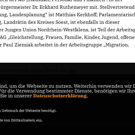
Bürgermeister Dr. Eckhard Ruthemeyer mit. Stellvertretend
ng, Landesplanung“ ist Matthias Kerkhoff, Parlamentarisc
 Landrätin des Kreises Soest, ist ebenfalls in dieser
r Jungen Union Nordrhein-Westfalens, ist Teil der Arbeit
G „Gleichstellung, Frauen, Familie, Kinder, Jugend, offene
 Paul Ziemiak arbeitet in der Arbeitsgruppe „Migration,
ionsverhandlungen finden Sie
hier
.
nd, um die Webseite zu nutzen. Weiterhin verwenden wir Di
r die Verwendung bestimmter Dienste, benötigen wir Ihre 
 Sie in unserer
Datenschutzerklärung
.
Gebrauch der Webseite benötigt.
e von Drittanbietern ein.