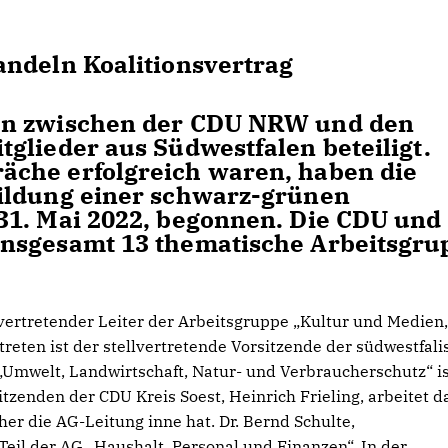
andeln Koalitionsvertrag
en zwischen der CDU NRW und den
glieder aus Südwestfalen beteiligt.
che erfolgreich waren, haben die
ildung einer schwarz-grünen
31. Mai 2022, begonnen. Die CDU und
insgesamt 13 thematische Arbeitsgr
lvertretender Leiter der Arbeitsgruppe „Kultur und Medien
treten ist der stellvertretende Vorsitzende der südwestfal
„Umwelt, Landwirtschaft, Natur- und Verbraucherschutz“ i
zenden der CDU Kreis Soest, Heinrich Frieling, arbeitet d
er die AG-Leitung inne hat. Dr. Bernd Schulte,
Teil der AG „Haushalt, Personal und Finanzen“. In der