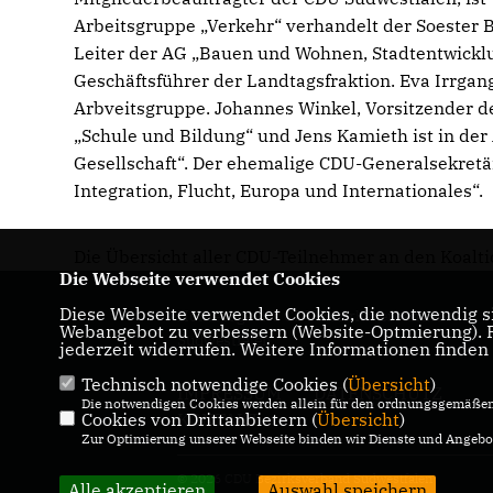
Arbeitsgruppe „Verkehr“ verhandelt der Soester 
Leiter der AG „Bauen und Wohnen, Stadtentwicklu
Geschäftsführer der Landtagsfraktion. Eva Irrgang,
Arbveitsgruppe. Johannes Winkel, Vorsitzender de
Schule und Bildung“ und Jens Kamieth ist in der A
Gesellschaft“. Der ehemalige CDU-Generalsekretär
Integration, Flucht, Europa und Internationales“.
Die Übersicht aller CDU-Teilnehmer an den Koalt
Die Webseite verwendet Cookies
Diese Webseite verwendet Cookies, die notwendig si
Homepage des CDU Bezirksverbandes
Webangebot zu verbessern (Website-Optmierung). Fü
Südwestfalen
jederzeit widerrufen. Weitere Informationen finden
Technisch notwendige Cookies (
Übersicht
)
IMPRESSUM
DATENSCHUTZ
Die notwendigen Cookies werden allein für den ordnungsgemäßen 
Cookies von Drittanbietern (
KONTAKT
Übersicht
)
Zur Optimierung unserer Webseite binden wir Dienste und Angebot
© 2026 CDU Bezirksverband Südwestfalen
Alle akzeptieren
Auswahl speichern