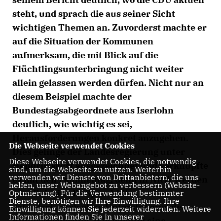
steht, und sprach die aus seiner Sicht
wichtigen Themen an. Zuvorderst machte er
auf die Situation der Kommunen
aufmerksam, die mit Blick auf die
Flüchtlingsunterbringung nicht weiter
allein gelassen werden dürfen. Nicht nur an
diesem Beispiel machte der
Bundestagsabgeordnete aus Iserlohn
deutlich, wie wichtig es sei,
Herausforderungen konkret anzugehen.
Die Webseite verwendet Cookies
Dies gelinge der Landesregierung unter
Diese Webseite verwendet Cookies, die notwendig
Hendrik Wüst ausgezeichnet und verknüpfte
sind, um die Webseite zu nutzen. Weiterhin
verwenden wir Dienste von Drittanbietern, die uns
es mit den Familientag, denn in NRW werden
helfen, unser Webangebot zu verbessern (Website-
zum Beispiel die Sprachkitas weiter
Optmierung). Für die Verwendung bestimmter
Dienste, benötigen wir Ihre Einwilligung. Ihre
gefördert, auch ohne Unterstützung der
Einwilligung können Sie jederzeit widerrufen. Weitere
Informationen finden Sie in unserer
Bundesregierung. Wie wichtig eine