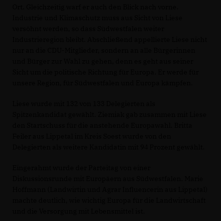
Ort. Gleichzeitig warf er auch den Blick nach vorne.
Industrie und Klimaschutz muss aus Sicht von Liese
versöhnt werden, so dass Südwestfalen weiter
Industrieregion bleibt. Abschließend appellierte Liese nicht
nur an die CDU-Mitglieder, sondern an alle Bürgerinnen
und Bürger zur Wahl zu gehen, denn es geht aus seiner
Sicht um die politische Richtung für Europa. Er werde für
unsere Region, für Südwestfalen und Europa kämpfen.
Liese wurde mit 132 von 133 Delegierten als
Spitzenkandidat gewählt. Ziemiak gab zusammen mit Liese
den Startschuss für die anstehende Europawahl. Britta
Feiler aus Lippetal im Kreis Soest wurde von den
Delegierten als weitere Kandidatin mit 94 Prozent gewählt.
Eingerahmt wurde der Parteitag von einer
Diskussionsrunde mit Europäern aus Südwestfalen. Marie
Hoffmann (Landwirtin und Agrar Influencerin aus Lippetal)
machte deutlich, wie wichtig Europa für die Landwirtschaft
und die Versorgung mit Lebensmittel ist.