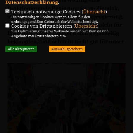
Datenschutzerklärung
.
funktionierende Regierung ist, so Ziemiak,
Technisch notwendige Cookies (
Übersicht
)
sieht man im Vergleich zu Bundesregierung.
Die notwendigen Cookies werden allein für den
ordnungsgemäßen Gebrauch der Webseite benötigt.
Zerstrittene Koalitionspartner, die nicht für
Cookies von Drittanbietern (
Übersicht
)
Zur Optimierung unserer Webseite binden wir Dienste und
Lösungen ringen, sondern sich gegenseitig
Angebote von Drittanbietern ein.
bekämpfen, sind schlicht nicht gut für unser
Land.
Alle akzeptieren
Auswahl speichern